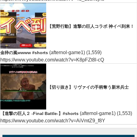
【荒野行動】進撃の巨人コラボ 神イベ到来！
(afternol-game1)
(1,559)
金枠の嵐wwww #shorts
https://www.youtube.com/watch?v=K8pFZt8l-cQ
【切り抜き】リヴァイの手柄奪う新米兵士
(afternol-game1)
(1,553)
【進撃の巨人２ -Final Battle-】#shorts
https://www.youtube.com/watch?v=AiVmtZ9_f8Y