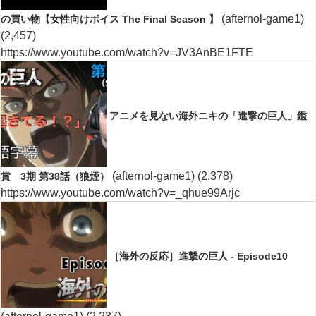
(afternol-game1)
の買い物【女性向けボイス The Final Season 】
(2,457)
https://www.youtube.com/watch?v=JV3AnBE1FTE
アニメを見ない海外ニキの「進撃の巨人」鑑
(afternol-game1)
(2,378)
賞 3期 第38話（狼煙）
https://www.youtube.com/watch?v=_qhue99Arjc
［海外の反応］進撃の巨人 - Episode10