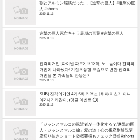
割とアルミン脳筋だった…【進撃の巨人】#進撃の巨
人 #shorts
2025.11.13
進撃の巨人死亡キャラ最期の言葉 #進撃の巨人
2025.11.13
진격의거인 [파이널 파트2, 9-12화] 노.. 놈이다 진격의
거인이 나타났다! 기절초풍할 모습으로 변한 진격의
거인을 본 가족들의 반응은?
2025.11.13
SUB) 진격의거인 4기 6화 리액션 | 뭐야 미친거 아니
야? 사기캐잖아; (댓글 이벤트 ⭕)
2025.11.13
「ジャンとマルコの親近者が一体化する？/進撃の巨
人・ジャンとマルコ編」愛の道！心の視座別解説講
座切り抜きショート②概要欄もチェック😊☝️ #shorts