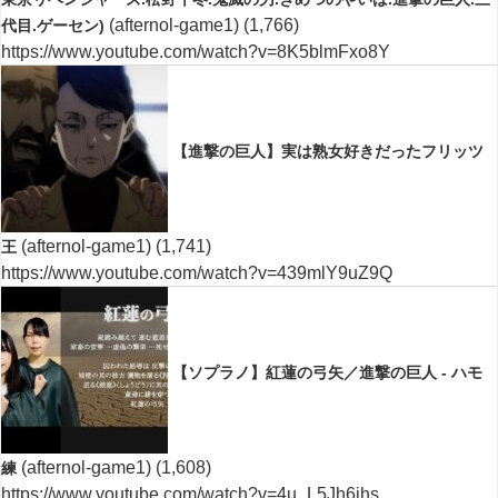
(afternol-game1)
(1,766)
代目.ゲーセン)
https://www.youtube.com/watch?v=8K5blmFxo8Y
【進撃の巨人】実は熟女好きだったフリッツ
(afternol-game1)
(1,741)
王
https://www.youtube.com/watch?v=439mlY9uZ9Q
【ソプラノ】紅蓮の弓矢／進撃の巨人 - ハモ
(afternol-game1)
(1,608)
練
https://www.youtube.com/watch?v=4u_L5Jh6jhs