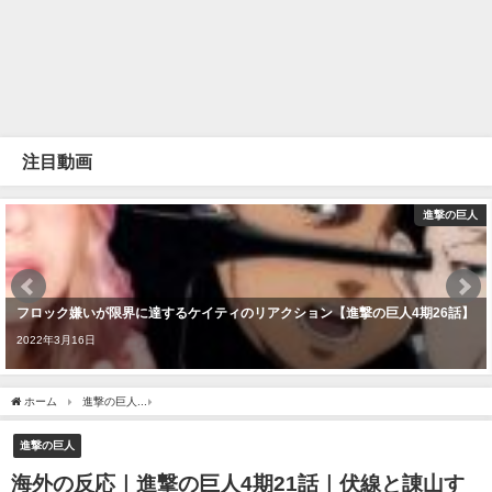
注目動画
進撃の巨人
フロック嫌いが限界に達するケイティのリアクション【進撃の巨人4期26話】
2022年3月16日
ホーム
進撃の巨人
海外の反応｜進撃の巨人4期21話｜伏線と諌山すごすぎてありが
進撃の巨人
海外の反応｜進撃の巨人4期21話｜伏線と諌山す