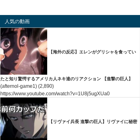
人気の動画
【海外の反応】エレンがグリシャを食ってい
たと知り驚愕するアメリカ人ネキ達のリアクション 【進撃の巨人】
(afternol-game1)
(2,890)
https://www.youtube.com/watch?v=1U8j5ugXUa0
【リヴァイ兵長 進撃の巨人】リヴァイに秘密