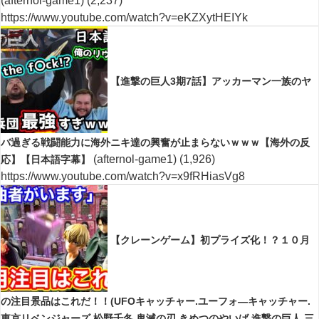
(afternol-game1)
(2,237)
https://www.youtube.com/watch?v=eKZXytHEIYk
【進撃の巨人3期7話】アッカーマン一族のヤ
バ過ぎる戦闘能力に海外ニキ達の興奮が止まらないｗｗｗ【海外の反
(afternol-game1)
(1,926)
応】【日本語字幕】
https://www.youtube.com/watch?v=x9fRHiasVg8
【クレーンゲーム】初プライズ化！？１０月
の注目景品はこれだ！！(UFOキャッチャー.ユーフォ―キャッチャー.
東京リベンジャーズ.松野千冬.鬼滅の刃.きめつのやいば.進撃の巨人.三