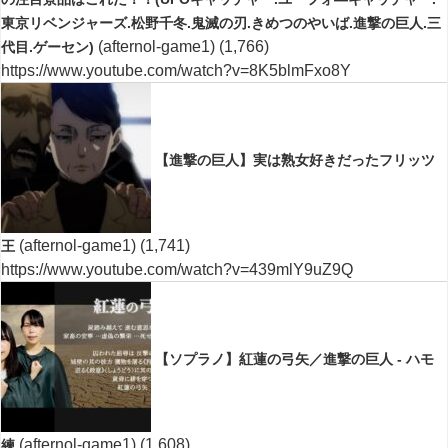
東京リベンジャーズ.松野千冬.鬼滅の刃.きめつのやいば.進撃の巨人.三
(afternol-game1)
(1,766)
代目.ゲーセン)
https://www.youtube.com/watch?v=8K5blmFxo8Y
【進撃の巨人】実は熟女好きだったフリッツ
(afternol-game1)
(1,741)
王
https://www.youtube.com/watch?v=439mlY9uZ9Q
【ソプラノ】紅蓮の弓矢／進撃の巨人 - ハモ
(afternol-game1)
(1,608)
練