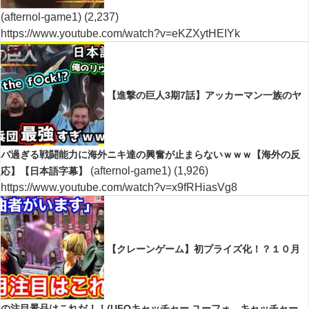
(afternol-game1)
(2,237)
https://www.youtube.com/watch?v=eKZXytHEIYk
【進撃の巨人3期7話】アッカーマン一族のヤ
バ過ぎる戦闘能力に海外ニキ達の興奮が止まらないｗｗｗ【海外の反
(afternol-game1)
(1,926)
応】【日本語字幕】
https://www.youtube.com/watch?v=x9fRHiasVg8
【クレーンゲーム】初プライズ化！？１０月
の注目景品はこれだ！！(UFOキャッチャー.ユーフォ―キャッチャー.