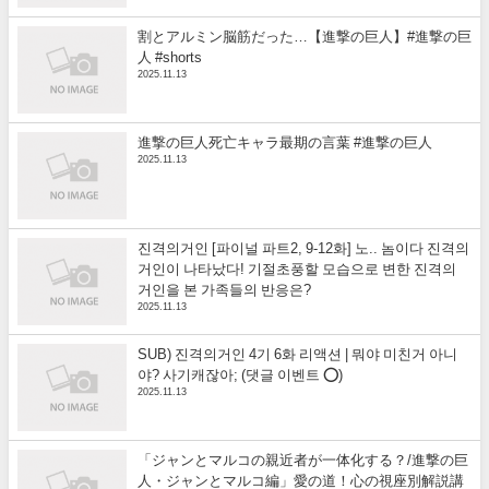
割とアルミン脳筋だった…【進撃の巨人】#進撃の巨
人 #shorts
2025.11.13
進撃の巨人死亡キャラ最期の言葉 #進撃の巨人
2025.11.13
진격의거인 [파이널 파트2, 9-12화] 노.. 놈이다 진격의
거인이 나타났다! 기절초풍할 모습으로 변한 진격의
거인을 본 가족들의 반응은?
2025.11.13
SUB) 진격의거인 4기 6화 리액션 | 뭐야 미친거 아니
야? 사기캐잖아; (댓글 이벤트 ⭕)
2025.11.13
「ジャンとマルコの親近者が一体化する？/進撃の巨
人・ジャンとマルコ編」愛の道！心の視座別解説講