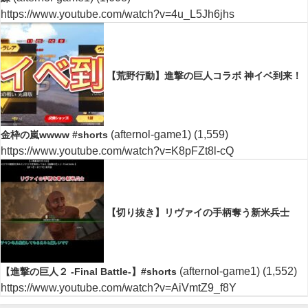
https://www.youtube.com/watch?v=4u_L5Jh6jhs
【荒野行動】進撃の巨人コラボ 神イベ到来！
(afternol-game1)
(1,559)
金枠の嵐wwww #shorts
https://www.youtube.com/watch?v=K8pFZt8l-cQ
【切り抜き】リヴァイの手柄奪う新米兵士
(afternol-game1)
(1,552)
【進撃の巨人２ -Final Battle-】#shorts
https://www.youtube.com/watch?v=AiVmtZ9_f8Y