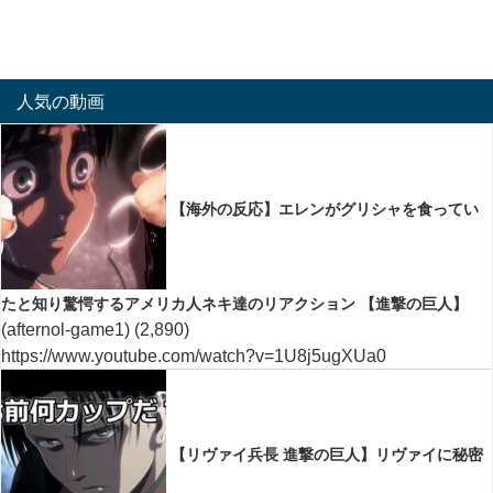
人気の動画
【海外の反応】エレンがグリシャを食ってい
たと知り驚愕するアメリカ人ネキ達のリアクション 【進撃の巨人】
(afternol-game1)
(2,890)
https://www.youtube.com/watch?v=1U8j5ugXUa0
【リヴァイ兵長 進撃の巨人】リヴァイに秘密