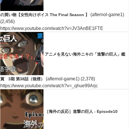
(afternol-game1)
の買い物【女性向けボイス The Final Season 】
(2,456)
https://www.youtube.com/watch?v=JV3AnBE1FTE
アニメを見ない海外ニキの「進撃の巨人」鑑
(afternol-game1)
(2,378)
賞 3期 第38話（狼煙）
https://www.youtube.com/watch?v=_qhue99Arjc
［海外の反応］進撃の巨人 - Episode10