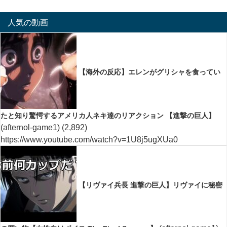
人気の動画
【海外の反応】エレンがグリシャを食ってい
たと知り驚愕するアメリカ人ネキ達のリアクション 【進撃の巨人】
(afternol-game1)
(2,892)
https://www.youtube.com/watch?v=1U8j5ugXUa0
【リヴァイ兵長 進撃の巨人】リヴァイに秘密