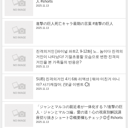
人 #shorts
2025.11.13
進撃の巨人死亡キャラ最期の言葉 #進撃の巨人
2025.11.13
진격의거인 [파이널 파트2, 9-12화] 노.. 놈이다 진격의
거인이 나타났다! 기절초풍할 모습으로 변한 진격의
거인을 본 가족들의 반응은?
2025.11.13
SUB) 진격의거인 4기 6화 리액션 | 뭐야 미친거 아니
야? 사기캐잖아; (댓글 이벤트 ⭕)
2025.11.13
「ジャンとマルコの親近者が一体化する？/進撃の巨
人・ジャンとマルコ編」愛の道！心の視座別解説講
座切り抜きショート②概要欄もチェック😊☝️ #shorts
2025.11.13