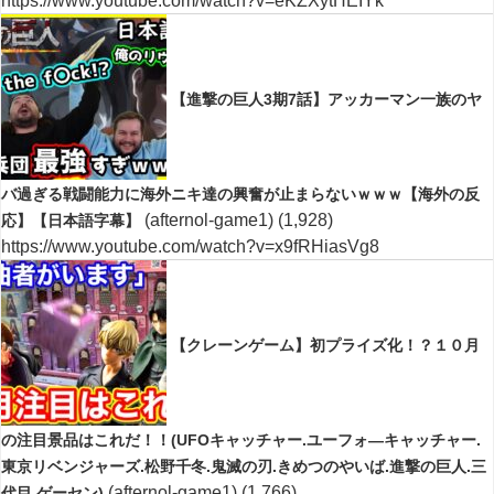
https://www.youtube.com/watch?v=eKZXytHEIYk
【進撃の巨人3期7話】アッカーマン一族のヤ
バ過ぎる戦闘能力に海外ニキ達の興奮が止まらないｗｗｗ【海外の反
(afternol-game1)
(1,928)
応】【日本語字幕】
https://www.youtube.com/watch?v=x9fRHiasVg8
【クレーンゲーム】初プライズ化！？１０月
の注目景品はこれだ！！(UFOキャッチャー.ユーフォ―キャッチャー.
東京リベンジャーズ.松野千冬.鬼滅の刃.きめつのやいば.進撃の巨人.三
(afternol-game1)
(1,766)
代目.ゲーセン)