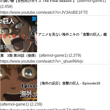
(afternol-game1)
の買い物【女性向けボイス The Final Season 】
(2,458)
https://www.youtube.com/watch?v=JV3AnBE1FTE
アニメを見ない海外ニキの「進撃の巨人」鑑
(afternol-game1)
(2,379)
賞 3期 第38話（狼煙）
https://www.youtube.com/watch?v=_qhue99Arjc
［海外の反応］進撃の巨人 - Episode10
(afternol-game1)
(2,239)