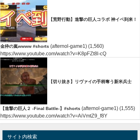
【荒野行動】進撃の巨人コラボ 神イベ到来！
(afternol-game1)
(1,560)
金枠の嵐wwww #shorts
https://www.youtube.com/watch?v=K8pFZt8l-cQ
【切り抜き】リヴァイの手柄奪う新米兵士
(afternol-game1)
(1,555)
【進撃の巨人２ -Final Battle-】#shorts
https://www.youtube.com/watch?v=AiVmtZ9_f8Y
サイト内検索