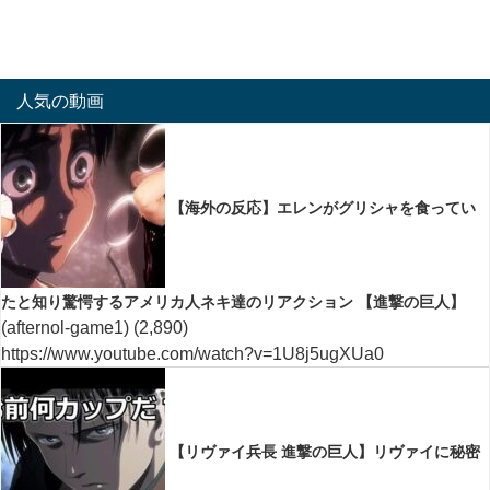
人気の動画
【海外の反応】エレンがグリシャを食ってい
たと知り驚愕するアメリカ人ネキ達のリアクション 【進撃の巨人】
(afternol-game1)
(2,890)
https://www.youtube.com/watch?v=1U8j5ugXUa0
【リヴァイ兵長 進撃の巨人】リヴァイに秘密