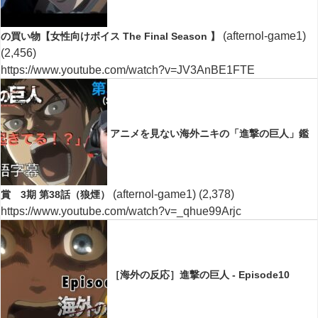
(afternol-game1)
の買い物【女性向けボイス The Final Season 】
(2,456)
https://www.youtube.com/watch?v=JV3AnBE1FTE
アニメを見ない海外ニキの「進撃の巨人」鑑
(afternol-game1)
(2,378)
賞 3期 第38話（狼煙）
https://www.youtube.com/watch?v=_qhue99Arjc
［海外の反応］進撃の巨人 - Episode10