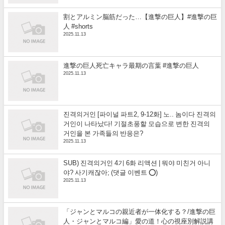
割とアルミン脳筋だった…【進撃の巨人】#進撃の巨
人 #shorts
2025.11.13
進撃の巨人死亡キャラ最期の言葉 #進撃の巨人
2025.11.13
진격의거인 [파이널 파트2, 9-12화] 노.. 놈이다 진격의
거인이 나타났다! 기절초풍할 모습으로 변한 진격의
거인을 본 가족들의 반응은?
2025.11.13
SUB) 진격의거인 4기 6화 리액션 | 뭐야 미친거 아니
야? 사기캐잖아; (댓글 이벤트 ⭕)
2025.11.13
「ジャンとマルコの親近者が一体化する？/進撃の巨
人・ジャンとマルコ編」愛の道！心の視座別解説講