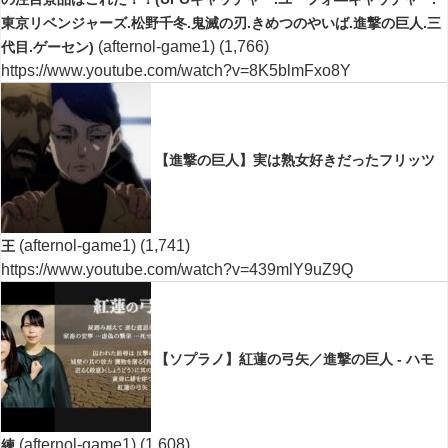
東京リベンジャーズ.松野千冬.鬼滅の刃.きめつのやいば.進撃の巨人.三
(afternol-game1)
(1,766)
代目.ゲーセン)
https://www.youtube.com/watch?v=8K5blmFxo8Y
【進撃の巨人】実は熟女好きだったフリッツ
(afternol-game1)
(1,741)
王
https://www.youtube.com/watch?v=439mlY9uZ9Q
【ソプラノ】紅蓮の弓矢／進撃の巨人 - ハモ
(afternol-game1)
(1,608)
練