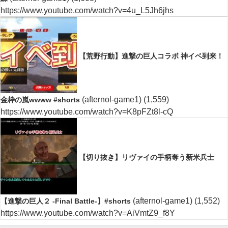
https://www.youtube.com/watch?v=4u_L5Jh6jhs
【荒野行動】進撃の巨人コラボ 神イベ到来！
(afternol-game1)
(1,559)
金枠の嵐wwww #shorts
https://www.youtube.com/watch?v=K8pFZt8l-cQ
【切り抜き】リヴァイの手柄奪う新米兵士
(afternol-game1)
(1,552)
【進撃の巨人２ -Final Battle-】#shorts
https://www.youtube.com/watch?v=AiVmtZ9_f8Y