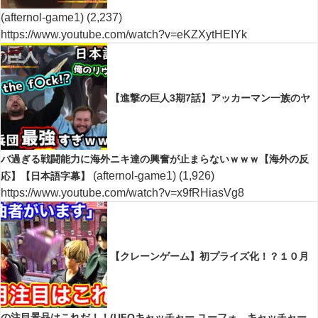
(afternol-game1)
(2,237)
https://www.youtube.com/watch?v=eKZXytHEIYk
【進撃の巨人3期7話】アッカーマン一族のヤ
バ過ぎる戦闘能力に海外ニキ達の興奮が止まらないｗｗｗ【海外の反
(afternol-game1)
(1,926)
応】【日本語字幕】
https://www.youtube.com/watch?v=x9fRHiasVg8
【クレーンゲーム】初プライズ化！？１０月
の注目景品はこれだ！！(UFOキャッチャー.ユーフォ―キャッチャー.