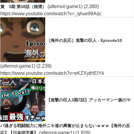
(afternol-game1)
(2,380)
賞 3期 第38話（狼煙）
https://www.youtube.com/watch?v=_qhue99Arjc
［海外の反応］進撃の巨人 - Episode10
(afternol-game1)
(2,239)
https://www.youtube.com/watch?v=eKZXytHEIYk
【進撃の巨人3期7話】アッカーマン一族のヤ
バ過ぎる戦闘能力に海外ニキ達の興奮が止まらないｗｗｗ【海外の反
(afternol-game1)
(1,928)
応】【日本語字幕】