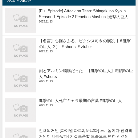
[Full Episode] Attack on Titan: Shingeki no Kyojin
Season 1 Episode 2 Reaction Mashup | 進撃の巨人
2025.11.13
【名言】心揺さぶる、ピクシス司令の演説【＃進撃
の巨人 ２】 ＃shorts ＃vtuber
2025.11.13
割とアルミン脳筋だった…【進撃の巨人】#進撃の巨
人 #shorts
2025.11.13
進撃の巨人死亡キャラ最期の言葉 #進撃の巨人
2025.11.13
진격의거인 [파이널 파트2, 9-12화] 노.. 놈이다 진격의
거인이 나타났다! 기절초풍할 모습으로 변한 진격의