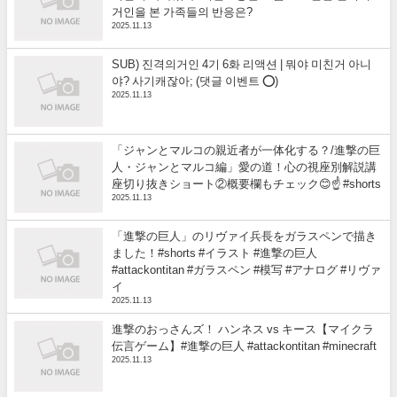
거인을 본 가족들의 반응은?
2025.11.13
SUB) 진격의거인 4기 6화 리액션 | 뭐야 미친거 아니
야? 사기캐잖아; (댓글 이벤트 ⭕)
2025.11.13
「ジャンとマルコの親近者が一体化する？/進撃の巨
人・ジャンとマルコ編」愛の道！心の視座別解説講
座切り抜きショート②概要欄もチェック😊☝️ #shorts
2025.11.13
「進撃の巨人」のリヴァイ兵長をガラスペンで描き
ました！#shorts #イラスト #進撃の巨人
#attackontitan #ガラスペン #模写 #アナログ #リヴァ
イ
2025.11.13
進撃のおっさんズ！ ハンネス vs キース【マイクラ
伝言ゲーム】#進撃の巨人 #attackontitan #minecraft
2025.11.13