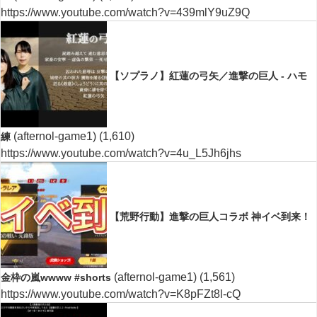
https://www.youtube.com/watch?v=439mlY9uZ9Q
【ソプラノ】紅蓮の弓矢／進撃の巨人 - ハモ
(afternol-game1)
(1,610)
練
https://www.youtube.com/watch?v=4u_L5Jh6jhs
【荒野行動】進撃の巨人コラボ 神イベ到来！
(afternol-game1)
(1,561)
金枠の嵐wwww #shorts
https://www.youtube.com/watch?v=K8pFZt8l-cQ