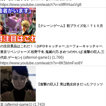
https://www.youtube.com/watch?v=x9fRHiasVg8
【クレーンゲーム】初プライズ化！？１０月
の注目景品はこれだ！！(UFOキャッチャー.ユーフォ―キャッチャー.
東京リベンジャーズ.松野千冬.鬼滅の刃.きめつのやいば.進撃の巨人.三
(afternol-game1)
(1,766)
代目.ゲーセン)
https://www.youtube.com/watch?v=8K5blmFxo8Y
【進撃の巨人】実は熟女好きだったフリッツ
(afternol-game1)
(1,743)
王