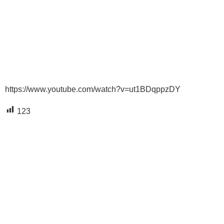
https://www.youtube.com/watch?v=ut1BDqppzDY
123