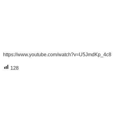
https://www.youtube.com/watch?v=U5JmdKp_4c8
128