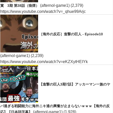
(afternol-game1)
(2,379)
賞 3期 第38話（狼煙）
https://www.youtube.com/watch?v=_qhue99Arjc
［海外の反応］進撃の巨人 - Episode10
(afternol-game1)
(2,239)
https://www.youtube.com/watch?v=eKZXytHEIYk
【進撃の巨人3期7話】アッカーマン一族のヤ
バ過ぎる戦闘能力に海外ニキ達の興奮が止まらないｗｗｗ【海外の反
(afternol-game1)
(1,928)
応】【日本語字幕】