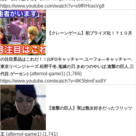
https://www.youtube.com/watch?v=x9fRHiasVg8
【クレーンゲーム】初プライズ化！？１０月
の注目景品はこれだ！！(UFOキャッチャー.ユーフォ―キャッチャー.
東京リベンジャーズ.松野千冬.鬼滅の刃.きめつのやいば.進撃の巨人.三
(afternol-game1)
(1,766)
代目.ゲーセン)
https://www.youtube.com/watch?v=8K5blmFxo8Y
【進撃の巨人】実は熟女好きだったフリッツ
(afternol-game1)
(1,741)
王