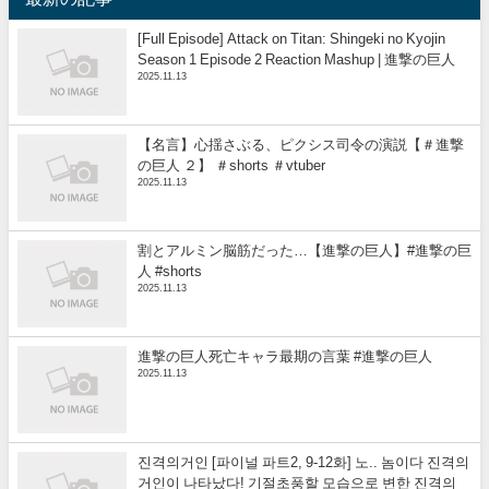
[Full Episode] Attack on Titan: Shingeki no Kyojin
Season 1 Episode 2 Reaction Mashup | 進撃の巨人
2025.11.13
【名言】心揺さぶる、ピクシス司令の演説【＃進撃
の巨人 ２】 ＃shorts ＃vtuber
2025.11.13
割とアルミン脳筋だった…【進撃の巨人】#進撃の巨
人 #shorts
2025.11.13
進撃の巨人死亡キャラ最期の言葉 #進撃の巨人
2025.11.13
진격의거인 [파이널 파트2, 9-12화] 노.. 놈이다 진격의
거인이 나타났다! 기절초풍할 모습으로 변한 진격의