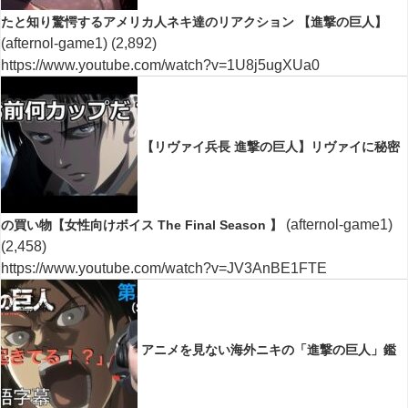
たと知り驚愕するアメリカ人ネキ達のリアクション 【進撃の巨人】
(afternol-game1)
(2,892)
https://www.youtube.com/watch?v=1U8j5ugXUa0
【リヴァイ兵長 進撃の巨人】リヴァイに秘密
(afternol-game1)
の買い物【女性向けボイス The Final Season 】
(2,458)
https://www.youtube.com/watch?v=JV3AnBE1FTE
アニメを見ない海外ニキの「進撃の巨人」鑑