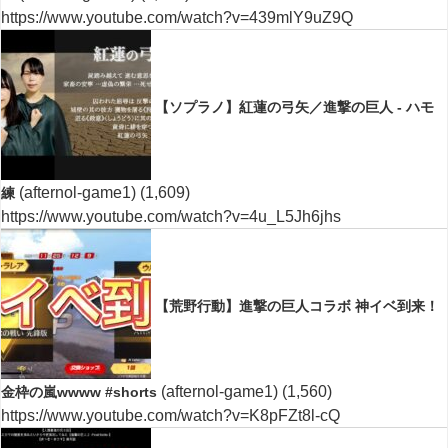
https://www.youtube.com/watch?v=439mlY9uZ9Q
【ソプラノ】紅蓮の弓矢／進撃の巨人 - ハモ
(afternol-game1)
(1,609)
練
https://www.youtube.com/watch?v=4u_L5Jh6jhs
【荒野行動】進撃の巨人コラボ 神イベ到来！
(afternol-game1)
(1,560)
金枠の嵐wwww #shorts
https://www.youtube.com/watch?v=K8pFZt8l-cQ