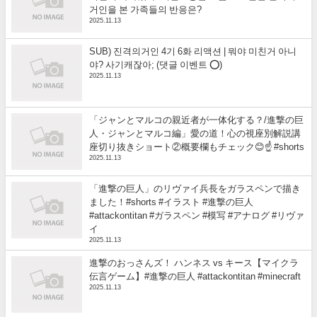
거인을 본 가족들의 반응은?
2025.11.13
SUB) 진격의거인 4기 6화 리액션 | 뭐야 미친거 아니
야? 사기캐잖아; (댓글 이벤트 ⭕)
2025.11.13
「ジャンとマルコの親近者が一体化する？/進撃の巨
人・ジャンとマルコ編」愛の道！心の視座別解説講
座切り抜きショート②概要欄もチェック😊☝️ #shorts
2025.11.13
「進撃の巨人」のリヴァイ兵長をガラスペンで描き
ました！#shorts #イラスト #進撃の巨人
#attackontitan #ガラスペン #模写 #アナログ #リヴァ
イ
2025.11.13
進撃のおっさんズ！ ハンネス vs キース【マイクラ
伝言ゲーム】#進撃の巨人 #attackontitan #minecraft
2025.11.13