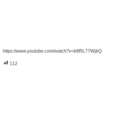
https://www.youtube.com/watch?v=b8f5L77WjbQ
112