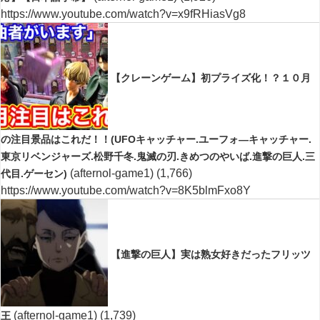
https://www.youtube.com/watch?v=x9fRHiasVg8
【クレーンゲーム】初プライズ化！？１０月
の注目景品はこれだ！！(UFOキャッチャー.ユーフォ―キャッチャー.
東京リベンジャーズ.松野千冬.鬼滅の刃.きめつのやいば.進撃の巨人.三
(afternol-game1)
(1,766)
代目.ゲーセン)
https://www.youtube.com/watch?v=8K5blmFxo8Y
【進撃の巨人】実は熟女好きだったフリッツ
(afternol-game1)
(1,739)
王