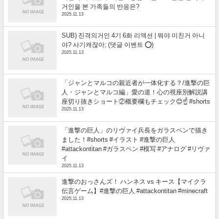
거인을 본 가족들의 반응은?
2025.11.13
SUB) 진격의거인 4기 6화 리액션 | 뭐야 미친거 아니
야? 사기캐잖아; (댓글 이벤트 ⭕)
2025.11.13
「ジャンとマルコの親近者が一体化する？/進撃の巨
人・ジャンとマルコ編」愛の道！心の視座別解説講
座切り抜きショート②概要欄もチェック😊☝️ #shorts
2025.11.13
「進撃の巨人」のリヴァイ兵長をガラスペンで描き
ました！#shorts #イラスト #進撃の巨人
#attackontitan #ガラスペン #模写 #アナログ #リヴァ
イ
2025.11.13
進撃のおっさんズ！ ハンネス vs キース【マイクラ
伝言ゲーム】#進撃の巨人 #attackontitan #minecraft
2025.11.13