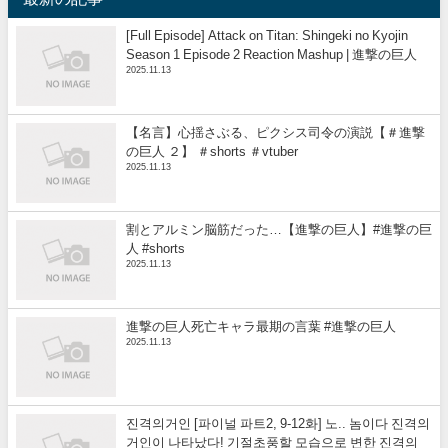
[Full Episode] Attack on Titan: Shingeki no Kyojin
Season 1 Episode 2 Reaction Mashup | 進撃の巨人
2025.11.13
【名言】心揺さぶる、ピクシス司令の演説【＃進撃
の巨人 ２】 ＃shorts ＃vtuber
2025.11.13
割とアルミン脳筋だった…【進撃の巨人】#進撃の巨
人 #shorts
2025.11.13
進撃の巨人死亡キャラ最期の言葉 #進撃の巨人
2025.11.13
진격의거인 [파이널 파트2, 9-12화] 노.. 놈이다 진격의
거인이 나타났다! 기절초풍할 모습으로 변한 진격의