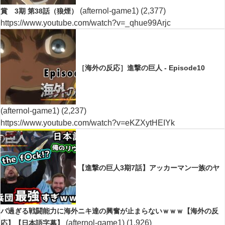
(afternol-game1)
(2,377)
賞 3期 第38話（狼煙）
https://www.youtube.com/watch?v=_qhue99Arjc
［海外の反応］進撃の巨人 - Episode10
(afternol-game1)
(2,237)
https://www.youtube.com/watch?v=eKZXytHEIYk
【進撃の巨人3期7話】アッカーマン一族のヤ
バ過ぎる戦闘能力に海外ニキ達の興奮が止まらないｗｗｗ【海外の反
(afternol-game1)
(1,926)
応】【日本語字幕】