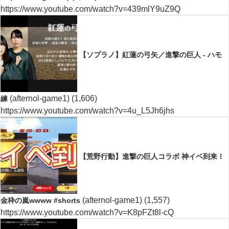
https://www.youtube.com/watch?v=439mlY9uZ9Q
【ソプラノ】紅蓮の弓矢／進撃の巨人 - ハモ
(afternol-game1)
(1,606)
練
https://www.youtube.com/watch?v=4u_L5Jh6jhs
【荒野行動】進撃の巨人コラボ 神イベ到来！
(afternol-game1)
(1,557)
金枠の嵐wwww #shorts
https://www.youtube.com/watch?v=K8pFZt8l-cQ