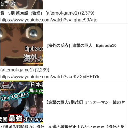
(afternol-game1)
(2,379)
賞 3期 第38話（狼煙）
https://www.youtube.com/watch?v=_qhue99Arjc
［海外の反応］進撃の巨人 - Episode10
(afternol-game1)
(2,239)
https://www.youtube.com/watch?v=eKZXytHEIYk
【進撃の巨人3期7話】アッカーマン一族のヤ
バ過ぎる戦闘能力に海外ニキ達の興奮が止まらないｗｗｗ【海外の反