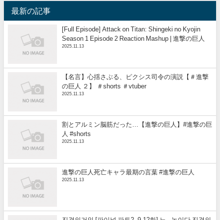
最新の記事
[Full Episode] Attack on Titan: Shingeki no Kyojin
Season 1 Episode 2 Reaction Mashup | 進撃の巨人
2025.11.13
【名言】心揺さぶる、ピクシス司令の演説【＃進撃
の巨人 ２】 ＃shorts ＃vtuber
2025.11.13
割とアルミン脳筋だった…【進撃の巨人】#進撃の巨
人 #shorts
2025.11.13
進撃の巨人死亡キャラ最期の言葉 #進撃の巨人
2025.11.13
진격의거인 [파이널 파트2, 9-12화] 노.. 놈이다 진격의