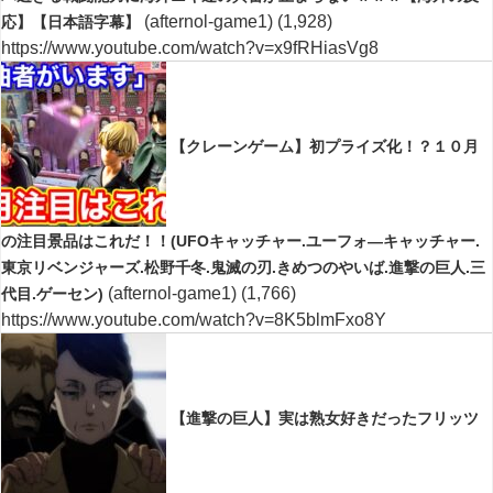
(afternol-game1)
(1,928)
応】【日本語字幕】
https://www.youtube.com/watch?v=x9fRHiasVg8
【クレーンゲーム】初プライズ化！？１０月
の注目景品はこれだ！！(UFOキャッチャー.ユーフォ―キャッチャー.
東京リベンジャーズ.松野千冬.鬼滅の刃.きめつのやいば.進撃の巨人.三
(afternol-game1)
(1,766)
代目.ゲーセン)
https://www.youtube.com/watch?v=8K5blmFxo8Y
【進撃の巨人】実は熟女好きだったフリッツ