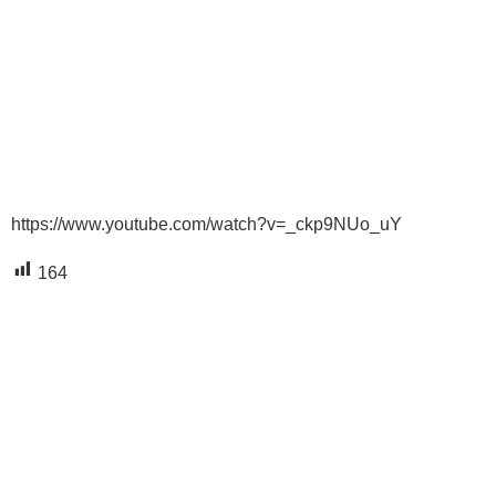
https://www.youtube.com/watch?v=_ckp9NUo_uY
164