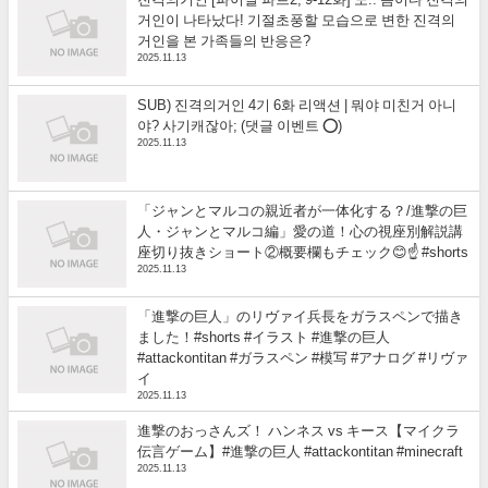
거인이 나타났다! 기절초풍할 모습으로 변한 진격의
거인을 본 가족들의 반응은?
2025.11.13
SUB) 진격의거인 4기 6화 리액션 | 뭐야 미친거 아니
야? 사기캐잖아; (댓글 이벤트 ⭕)
2025.11.13
「ジャンとマルコの親近者が一体化する？/進撃の巨
人・ジャンとマルコ編」愛の道！心の視座別解説講
座切り抜きショート②概要欄もチェック😊☝️ #shorts
2025.11.13
「進撃の巨人」のリヴァイ兵長をガラスペンで描き
ました！#shorts #イラスト #進撃の巨人
#attackontitan #ガラスペン #模写 #アナログ #リヴァ
イ
2025.11.13
進撃のおっさんズ！ ハンネス vs キース【マイクラ
伝言ゲーム】#進撃の巨人 #attackontitan #minecraft
2025.11.13