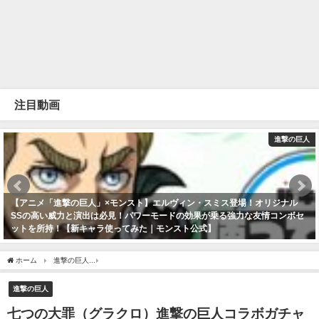
注目動画
進撃の巨人
【アニメ「進撃の巨人」×モンスト】エルヴィン・スミス登場！オリジナル
SSの高い威力と演出は必見！パワーモードの効果が乗る強力な友情コンボセ
ットを所持！【新キャラ使ってみた｜モンスト公式】
2023年4月30日
ホーム
進撃の巨人
七つの大罪（グラクロ）進撃の巨人コラボガチャ倍速✨まともには死ね
進撃の巨人
七つの大罪（グラクロ）進撃の巨人コラボガチャ