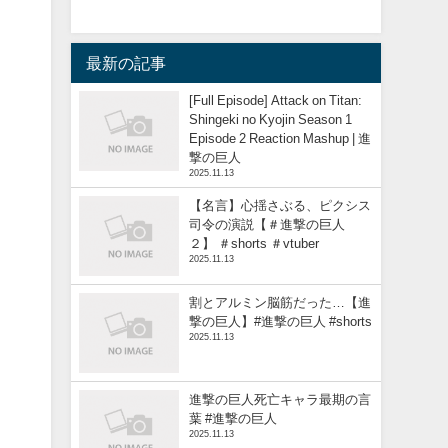
最新の記事
[Full Episode] Attack on Titan:
Shingeki no Kyojin Season 1
Episode 2 Reaction Mashup | 進
撃の巨人
2025.11.13
【名言】心揺さぶる、ピクシス
司令の演説【＃進撃の巨人
２】 ＃shorts ＃vtuber
2025.11.13
割とアルミン脳筋だった…【進
撃の巨人】#進撃の巨人 #shorts
2025.11.13
進撃の巨人死亡キャラ最期の言
葉 #進撃の巨人
2025.11.13