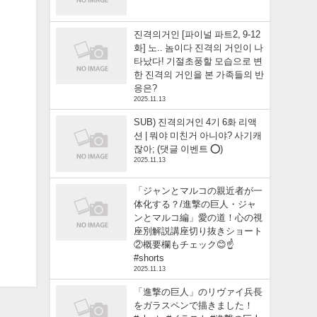
진격의거인 [파이널 파트2, 9-12
화] 노.. 놈이다 진격의 거인이 나
타났다! 기절초풍할 모습으로 변
한 진격의 거인을 본 가족들의 반
응은?
2025.11.13
SUB) 진격의거인 4기 6화 리액
션 | 뭐야 미친거 아니야? 사기캐
잖아; (댓글 이벤트 ⭕)
2025.11.13
「ジャンとマルコの親近者が一
体化する？/進撃の巨人・ジャ
ンとマルコ編」愛の道！心の視
座別解説講座切り抜きショート
②概要欄もチェック😊☝️
#shorts
2025.11.13
「進撃の巨人」のリヴァイ兵長
をガラスペンで描きました！