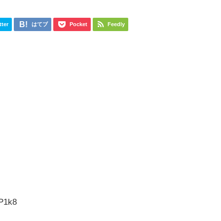
tter
はてブ
Pocket
Feedly
P1k8