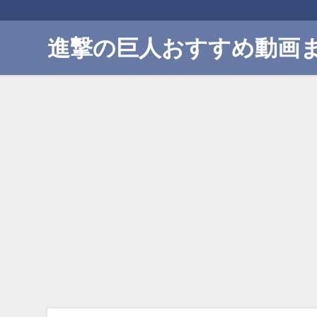
進撃の巨人おすすめ動画