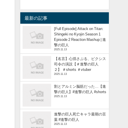
最新の記事
[Full Episode] Attack on Titan:
Shingeki no Kyojin Season 1
Episode 2 Reaction Mashup | 進
撃の巨人
2025.11.13
【名言】心揺さぶる、ピクシス
司令の演説【＃進撃の巨人
２】 ＃shorts ＃vtuber
2025.11.13
割とアルミン脳筋だった…【進
撃の巨人】#進撃の巨人 #shorts
2025.11.13
進撃の巨人死亡キャラ最期の言
葉 #進撃の巨人
2025.11.13