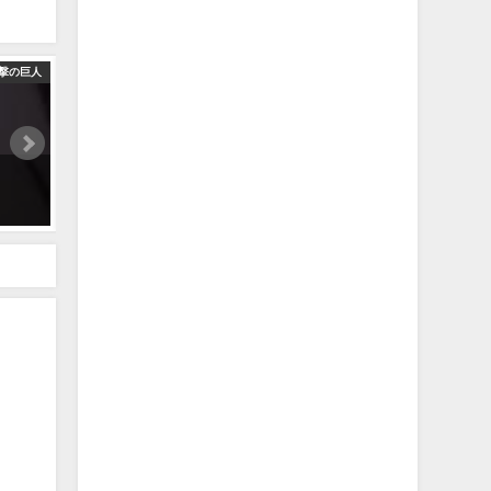
撃の巨人
진격의거인 실사화6탄 #진격의거인 #attackontitan #進撃の巨人
2025年5月29日