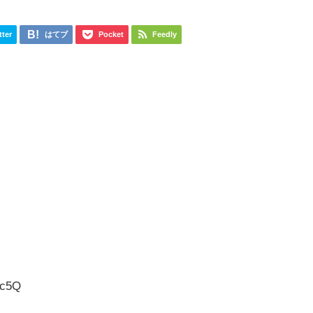
tter
はてブ
Pocket
Feedly
Fc5Q