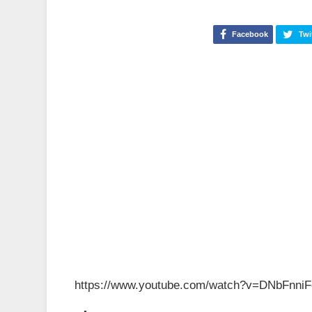
Facebook
Twi
https://www.youtube.com/watch?v=DNbFnni