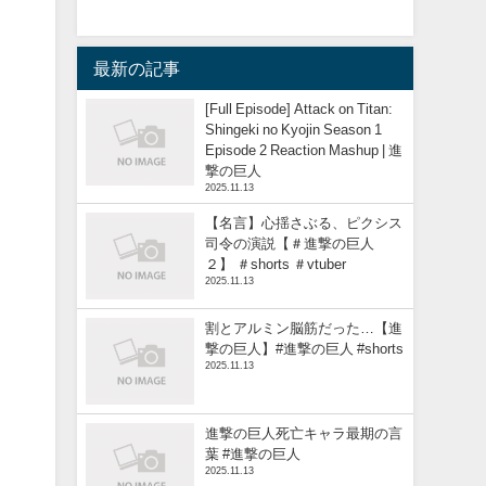
最新の記事
[Full Episode] Attack on Titan:
Shingeki no Kyojin Season 1
Episode 2 Reaction Mashup | 進
撃の巨人
2025.11.13
【名言】心揺さぶる、ピクシス
司令の演説【＃進撃の巨人
２】 ＃shorts ＃vtuber
2025.11.13
割とアルミン脳筋だった…【進
撃の巨人】#進撃の巨人 #shorts
2025.11.13
進撃の巨人死亡キャラ最期の言
葉 #進撃の巨人
2025.11.13