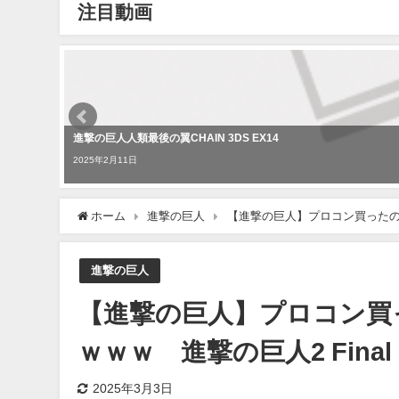
注目動画
進撃の巨人人類最後の翼CHAIN 3DS EX14
2025年2月11日
ホーム
進撃の巨人
【進撃の巨人】プロコン買ったので女型
進撃の巨人
【進撃の巨人】プロコン買
ｗｗｗ 進撃の巨人2 Final Ba
2025年3月3日