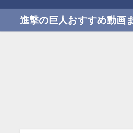
進撃の巨人おすすめ動画