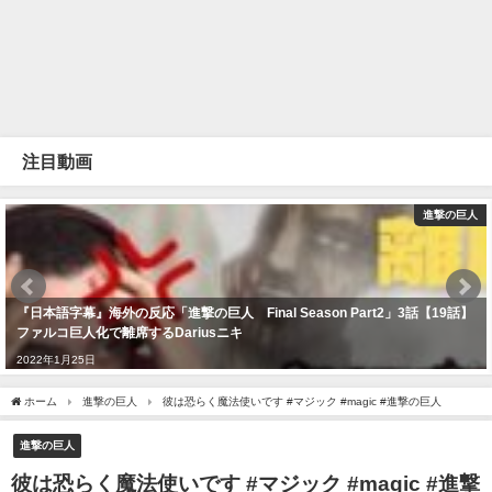
注目動画
進撃の巨人
『日本語字幕』海外の反応「進撃の巨人 Final Season Part2」3話【19話】
ファルコ巨人化で離席するDariusニキ
2022年1月25日
ホーム
進撃の巨人
彼は恐らく魔法使いです #マジック #magic #進撃の巨人
進撃の巨人
彼は恐らく魔法使いです #マジック #magic #進撃