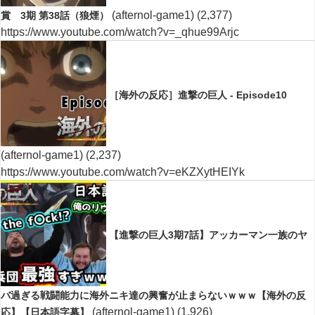
(afternol-game1)
(2,377)
賞 3期 第38話（狼煙）
https://www.youtube.com/watch?v=_qhue99Arjc
［海外の反応］進撃の巨人 - Episode10
(afternol-game1)
(2,237)
https://www.youtube.com/watch?v=eKZXytHEIYk
【進撃の巨人3期7話】アッカーマン一族のヤ
バ過ぎる戦闘能力に海外ニキ達の興奮が止まらないｗｗｗ【海外の反
(afternol-game1)
(1,926)
応】【日本語字幕】