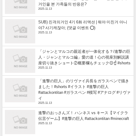
거인을 본 가족들의 반응은?
2025.11.13
SUB) 진격의거인 4기 6화 리액션 | 뭐야 미친거 아니
야? 사기캐잖아; (댓글 이벤트 ⭕)
2025.11.13
「ジャンとマルコの親近者が一体化する？/進撃の巨
人・ジャンとマルコ編」愛の道！心の視座別解説講
座切り抜きショート②概要欄もチェック😊☝️ #shorts
2025.11.13
「進撃の巨人」のリヴァイ兵長をガラスペンで描き
ました！#shorts #イラスト #進撃の巨人
#attackontitan #ガラスペン #模写 #アナログ #リヴァ
イ
2025.11.13
進撃のおっさんズ！ ハンネス vs キース【マイクラ
伝言ゲーム】#進撃の巨人 #attackontitan #minecraft
2025.11.13