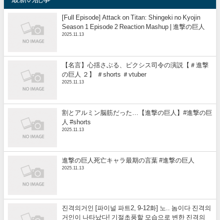
[Full Episode] Attack on Titan: Shingeki no Kyojin
Season 1 Episode 2 Reaction Mashup | 進撃の巨人
2025.11.13
【名言】心揺さぶる、ピクシス司令の演説【＃進撃
の巨人 ２】 ＃shorts ＃vtuber
2025.11.13
割とアルミン脳筋だった…【進撃の巨人】#進撃の巨
人 #shorts
2025.11.13
進撃の巨人死亡キャラ最期の言葉 #進撃の巨人
2025.11.13
진격의거인 [파이널 파트2, 9-12화] 노.. 놈이다 진격의
거인이 나타났다! 기절초풍할 모습으로 변한 진격의