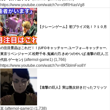
https://www.youtube.com/watch?v=x9fRHiasVg8
【クレーンゲーム】初プライズ化！？１０月
の注目景品はこれだ！！(UFOキャッチャー.ユーフォ―キャッチャー.
東京リベンジャーズ.松野千冬.鬼滅の刃.きめつのやいば.進撃の巨人.三
(afternol-game1)
(1,766)
代目.ゲーセン)
https://www.youtube.com/watch?v=8K5blmFxo8Y
【進撃の巨人】実は熟女好きだったフリッツ
(afternol-game1)
(1,738)
王