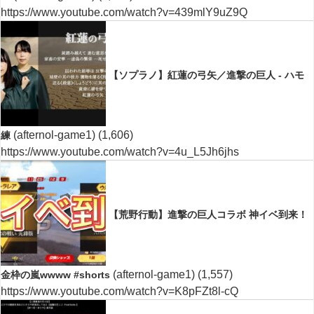
https://www.youtube.com/watch?v=439mlY9uZ9Q
【ソプラノ】紅蓮の弓矢／進撃の巨人 - ハモ
(afternol-game1)
(1,606)
練
https://www.youtube.com/watch?v=4u_L5Jh6jhs
【荒野行動】進撃の巨人コラボ 神イベ到来！
(afternol-game1)
(1,557)
金枠の嵐wwww #shorts
https://www.youtube.com/watch?v=K8pFZt8l-cQ