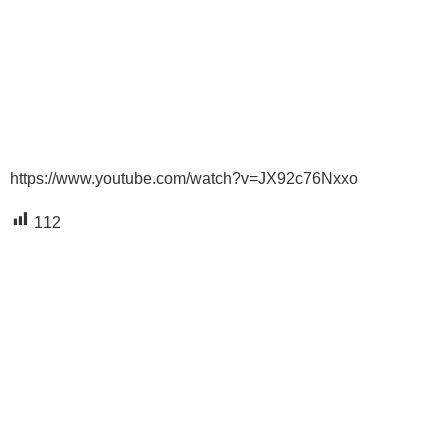
https://www.youtube.com/watch?v=JX92c76Nxxo
112