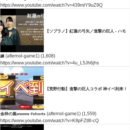
https://www.youtube.com/watch?v=439mlY9uZ9Q
【ソプラノ】紅蓮の弓矢／進撃の巨人 - ハモ
(afternol-game1)
(1,608)
練
https://www.youtube.com/watch?v=4u_L5Jh6jhs
【荒野行動】進撃の巨人コラボ 神イベ到来！
(afternol-game1)
(1,559)
金枠の嵐wwww #shorts
https://www.youtube.com/watch?v=K8pFZt8l-cQ