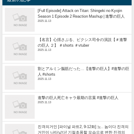
[Full Episode] Attack on Titan: Shingeki no Kyojin
Season 1 Episode 2 Reaction Mashup | 進撃の巨人
2025.11.13
【名言】心揺さぶる、ピクシス司令の演説【＃進撃
の巨人 ２】 ＃shorts ＃vtuber
2025.11.13
割とアルミン脳筋だった…【進撃の巨人】#進撃の巨
人 #shorts
2025.11.13
進撃の巨人死亡キャラ最期の言葉 #進撃の巨人
2025.11.13
진격의거인 [파이널 파트2, 9-12화] 노.. 놈이다 진격의
거인이 나타났다! 기절초풍할 모습으로 변한 진격의