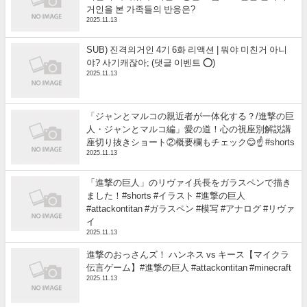
거인을 본 가족들의 반응은?
2025.11.13
SUB) 진격의거인 4기 6화 리액션 | 뭐야 미친거 아니
야? 사기캐잖아; (댓글 이벤트 ⭕)
2025.11.13
「ジャンとマルコの親近者が一体化する？/進撃の巨
人・ジャンとマルコ編」愛の道！心の視座別解説講
座切り抜きショート②概要欄もチェック😊☝️ #shorts
2025.11.13
「進撃の巨人」のリヴァイ兵長をガラスペンで描き
ました！#shorts #イラスト #進撃の巨人
#attackontitan #ガラスペン #模写 #アナログ #リヴァ
イ
2025.11.13
進撃のおっさんズ！ ハンネス vs キース【マイクラ
伝言ゲーム】#進撃の巨人 #attackontitan #minecraft
2025.11.13