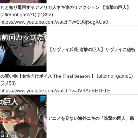
たと知り驚愕するアメリカ人ネキ達のリアクション 【進撃の巨人】
(afternol-game1)
(2,892)
https://www.youtube.com/watch?v=1U8j5ugXUa0
【リヴァイ兵長 進撃の巨人】リヴァイに秘密
(afternol-game1)
の買い物【女性向けボイス The Final Season 】
(2,458)
https://www.youtube.com/watch?v=JV3AnBE1FTE
アニメを見ない海外ニキの「進撃の巨人」鑑