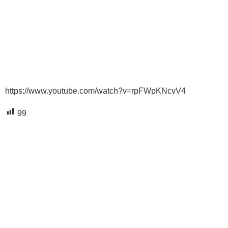
https://www.youtube.com/watch?v=rpFWpKNcvV4
99