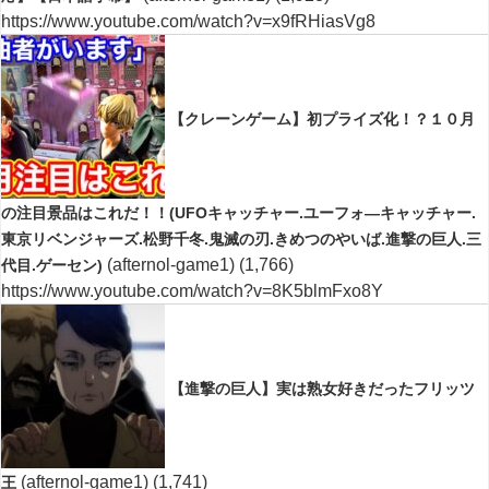
https://www.youtube.com/watch?v=x9fRHiasVg8
【クレーンゲーム】初プライズ化！？１０月
の注目景品はこれだ！！(UFOキャッチャー.ユーフォ―キャッチャー.
東京リベンジャーズ.松野千冬.鬼滅の刃.きめつのやいば.進撃の巨人.三
(afternol-game1)
(1,766)
代目.ゲーセン)
https://www.youtube.com/watch?v=8K5blmFxo8Y
【進撃の巨人】実は熟女好きだったフリッツ
(afternol-game1)
(1,741)
王