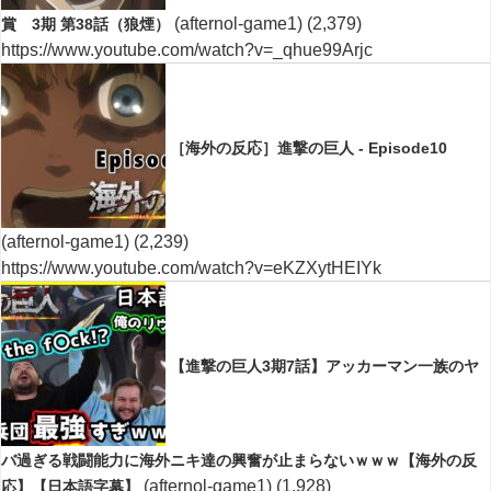
(afternol-game1)
(2,379)
賞 3期 第38話（狼煙）
https://www.youtube.com/watch?v=_qhue99Arjc
［海外の反応］進撃の巨人 - Episode10
(afternol-game1)
(2,239)
https://www.youtube.com/watch?v=eKZXytHEIYk
【進撃の巨人3期7話】アッカーマン一族のヤ
バ過ぎる戦闘能力に海外ニキ達の興奮が止まらないｗｗｗ【海外の反
(afternol-game1)
(1,928)
応】【日本語字幕】