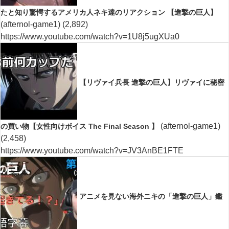
たと知り驚愕するアメリカ人ネキ達のリアクション 【進撃の巨人】
(afternol-game1)
(2,892)
https://www.youtube.com/watch?v=1U8j5ugXUa0
【リヴァイ兵長 進撃の巨人】リヴァイに秘密
(afternol-game1)
の買い物【女性向けボイス The Final Season 】
(2,458)
https://www.youtube.com/watch?v=JV3AnBE1FTE
アニメを見ない海外ニキの「進撃の巨人」鑑