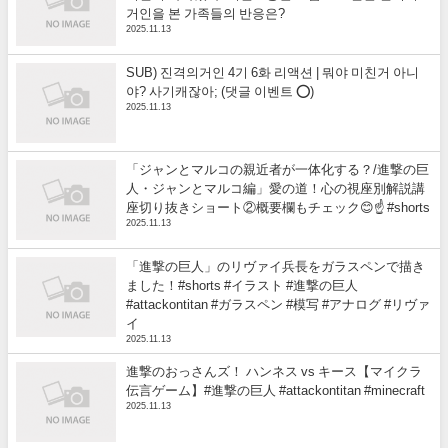
거인을 본 가족들의 반응은?
2025.11.13
SUB) 진격의거인 4기 6화 리액션 | 뭐야 미친거 아니
야? 사기캐잖아; (댓글 이벤트 ⭕)
2025.11.13
「ジャンとマルコの親近者が一体化する？/進撃の巨
人・ジャンとマルコ編」愛の道！心の視座別解説講
座切り抜きショート②概要欄もチェック😊☝️ #shorts
2025.11.13
「進撃の巨人」のリヴァイ兵長をガラスペンで描き
ました！#shorts #イラスト #進撃の巨人
#attackontitan #ガラスペン #模写 #アナログ #リヴァ
イ
2025.11.13
進撃のおっさんズ！ ハンネス vs キース【マイクラ
伝言ゲーム】#進撃の巨人 #attackontitan #minecraft
2025.11.13