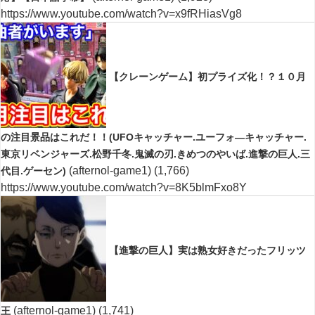
https://www.youtube.com/watch?v=x9fRHiasVg8
【クレーンゲーム】初プライズ化！？１０月
の注目景品はこれだ！！(UFOキャッチャー.ユーフォ―キャッチャー.
東京リベンジャーズ.松野千冬.鬼滅の刃.きめつのやいば.進撃の巨人.三
(afternol-game1)
(1,766)
代目.ゲーセン)
https://www.youtube.com/watch?v=8K5blmFxo8Y
【進撃の巨人】実は熟女好きだったフリッツ
(afternol-game1)
(1,741)
王