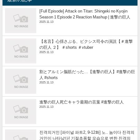
[Full Episode] Attack on Titan: Shingeki no Kyojin
Season 1 Episode 2 Reaction Mashup | 進撃の巨人
2025.11.13
【名言】心揺さぶる、ピクシス司令の演説【＃進撃
の巨人 ２】 ＃shorts ＃vtuber
2025.11.13
割とアルミン脳筋だった…【進撃の巨人】#進撃の巨
人 #shorts
2025.11.13
進撃の巨人死亡キャラ最期の言葉 #進撃の巨人
2025.11.13
진격의거인 [파이널 파트2, 9-12화] 노.. 놈이다 진격의
거인이 나타났다! 기절초풍할 모습으로 변한 진격의