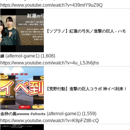
https://www.youtube.com/watch?v=439mlY9uZ9Q
【ソプラノ】紅蓮の弓矢／進撃の巨人 - ハモ
(afternol-game1)
(1,608)
練
https://www.youtube.com/watch?v=4u_L5Jh6jhs
【荒野行動】進撃の巨人コラボ 神イベ到来！
(afternol-game1)
(1,559)
金枠の嵐wwww #shorts
https://www.youtube.com/watch?v=K8pFZt8l-cQ