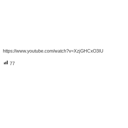
https://www.youtube.com/watch?v=XzjGHCxO3lU
77