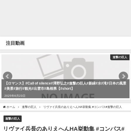
注目動画
進撃の巨人
【ロマンス】#Call of silence#澤野弘之#進撃の巨人#新緑#水#滝#日本の風景
#美景#旅行#観光#出雲市#島根県【#short】
2025年6月23日
ホーム
進撃の巨人
リヴァイ兵長のありえへんHA挙動集 #コンパス#進撃の巨人
進撃の巨人
リヴァイ兵長のありえへんHA挙動集 #コンパス#