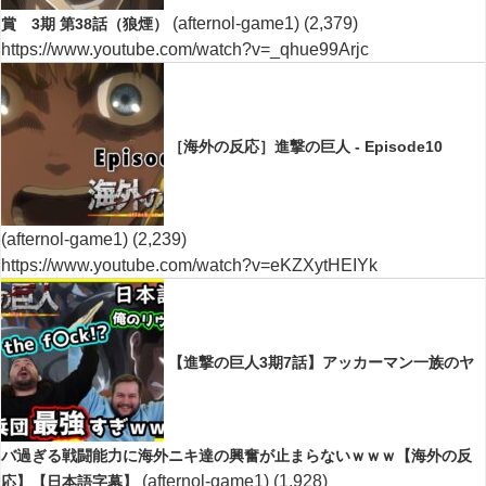
(afternol-game1)
(2,379)
賞 3期 第38話（狼煙）
https://www.youtube.com/watch?v=_qhue99Arjc
［海外の反応］進撃の巨人 - Episode10
(afternol-game1)
(2,239)
https://www.youtube.com/watch?v=eKZXytHEIYk
【進撃の巨人3期7話】アッカーマン一族のヤ
バ過ぎる戦闘能力に海外ニキ達の興奮が止まらないｗｗｗ【海外の反
(afternol-game1)
(1,928)
応】【日本語字幕】