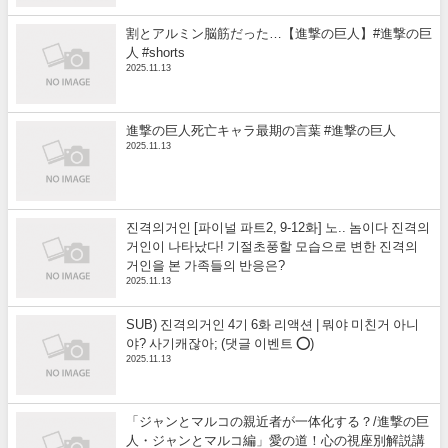
割とアルミン脳筋だった…【進撃の巨人】#進撃の巨
人 #shorts
2025.11.13
進撃の巨人死亡キャラ最期の言葉 #進撃の巨人
2025.11.13
진격의거인 [파이널 파트2, 9-12화] 노.. 놈이다 진격의
거인이 나타났다! 기절초풍할 모습으로 변한 진격의
거인을 본 가족들의 반응은?
2025.11.13
SUB) 진격의거인 4기 6화 리액션 | 뭐야 미친거 아니
야? 사기캐잖아; (댓글 이벤트 ⭕)
2025.11.13
「ジャンとマルコの親近者が一体化する？/進撃の巨
人・ジャンとマルコ編」愛の道！心の視座別解説講