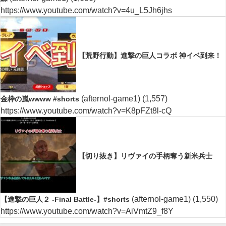
https://www.youtube.com/watch?v=4u_L5Jh6jhs
【荒野行動】進撃の巨人コラボ 神イベ到来！
(afternol-game1)
(1,557)
金枠の嵐wwww #shorts
https://www.youtube.com/watch?v=K8pFZt8l-cQ
【切り抜き】リヴァイの手柄奪う新米兵士
(afternol-game1)
(1,550)
【進撃の巨人２ -Final Battle-】#shorts
https://www.youtube.com/watch?v=AiVmtZ9_f8Y