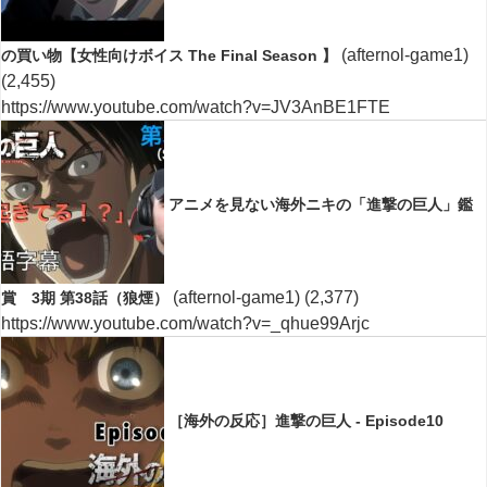
(afternol-game1)
の買い物【女性向けボイス The Final Season 】
(2,455)
https://www.youtube.com/watch?v=JV3AnBE1FTE
アニメを見ない海外ニキの「進撃の巨人」鑑
(afternol-game1)
(2,377)
賞 3期 第38話（狼煙）
https://www.youtube.com/watch?v=_qhue99Arjc
［海外の反応］進撃の巨人 - Episode10