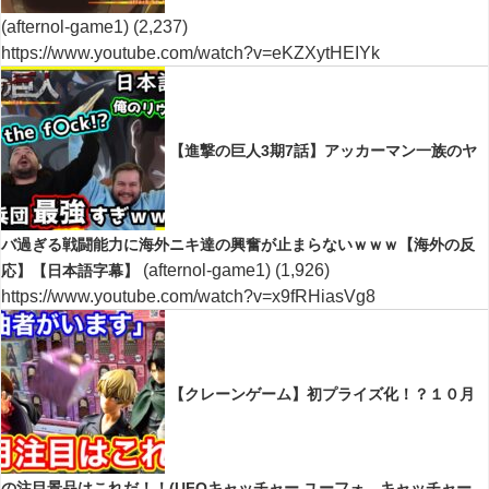
(afternol-game1)
(2,237)
https://www.youtube.com/watch?v=eKZXytHEIYk
【進撃の巨人3期7話】アッカーマン一族のヤ
バ過ぎる戦闘能力に海外ニキ達の興奮が止まらないｗｗｗ【海外の反
(afternol-game1)
(1,926)
応】【日本語字幕】
https://www.youtube.com/watch?v=x9fRHiasVg8
【クレーンゲーム】初プライズ化！？１０月
の注目景品はこれだ！！(UFOキャッチャー.ユーフォ―キャッチャー.