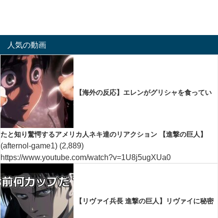
人気の動画
【海外の反応】エレンがグリシャを食ってい
たと知り驚愕するアメリカ人ネキ達のリアクション 【進撃の巨人】
(afternol-game1)
(2,889)
https://www.youtube.com/watch?v=1U8j5ugXUa0
【リヴァイ兵長 進撃の巨人】リヴァイに秘密