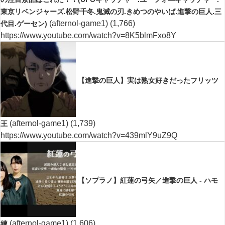
東京リベンジャーズ.松野千冬.鬼滅の刃.きめつのやいば.進撃の巨人.三
(afternol-game1)
(1,766)
代目.ゲーセン)
https://www.youtube.com/watch?v=8K5blmFxo8Y
【進撃の巨人】実は熟女好きだったフリッツ
(afternol-game1)
(1,739)
王
https://www.youtube.com/watch?v=439mlY9uZ9Q
【ソプラノ】紅蓮の弓矢／進撃の巨人 - ハモ
(afternol-game1)
(1,606)
練